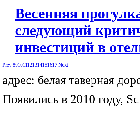
Весенняя прогулка
следующий критич
инвестиций в отел
Prev
8
9
10
11
12
13
14
15
16
17
Next
адрес: белая таверная доро
Появились в 2010 году, Sch