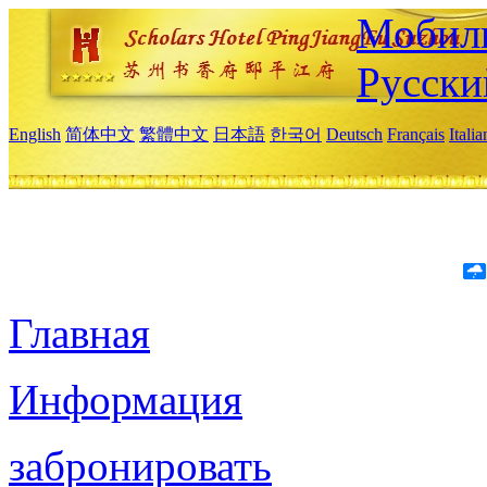
Мобиль
Русски
English
简体中文
繁體中文
日本語
한국어
Deutsch
Français
Itali
Главная
Информация
забронировать