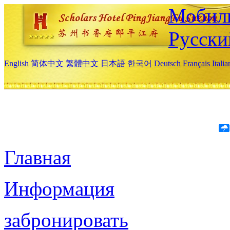
Мобиль
Русски
English
简体中文
繁體中文
日本語
한국어
Deutsch
Français
Itali
Главная
Информация
забронировать