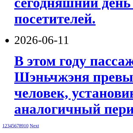
сегодняшний день
посетителей.
2026-06-11
В этом году пасса
Шэньчжэня превы
человек, установи
аналогичный пери
1
2
3
4
5
6
7
8
9
10
Next