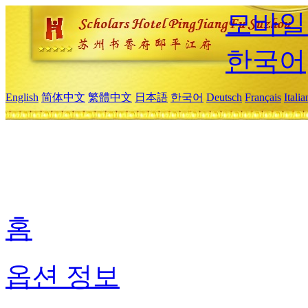
모바일
한국어
English
简体中文
繁體中文
日本語
한국어
Deutsch
Français
Itali
홈
옵션 정보