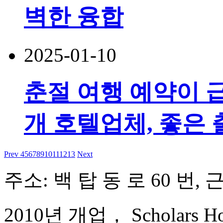
벽한 융합
2025-01-10
춘절 여행 예약이 급
개 호텔업체, 좋은 
Prev
4
5
6
7
8
9
10
11
12
13
Next
주소: 백 탑 동 로 60 번, 
2010년 개업， Scholars Hote