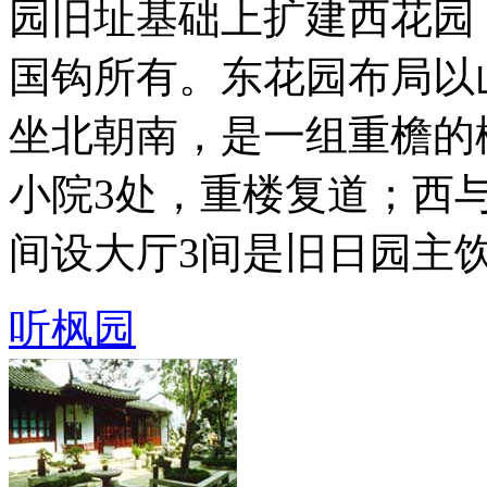
园旧址基础上扩建西花园
国钩所有。东花园布局以
坐北朝南，是一组重檐的
小院3处，重楼复道；西
间设大厅3间是旧日园主饮宴聚
听枫园