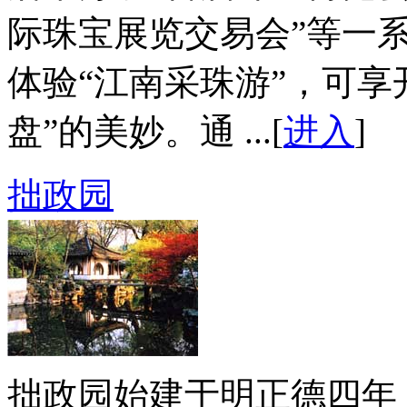
际珠宝展览交易会”等一
体验“江南采珠游”，可享
盘”的美妙。通 ...[
进入
]
拙政园
拙政园始建于明正德四年（