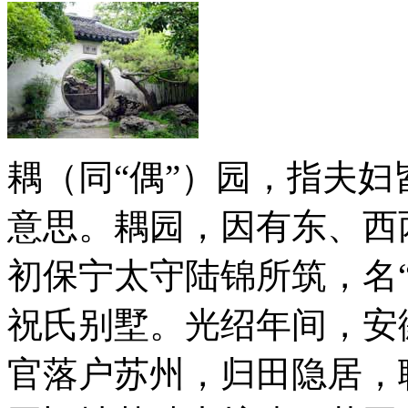
耦（同“偶”）园，指夫
意思。耦园，因有东、西
初保宁太守陆锦所筑，名“
祝氏别墅。光绍年间，安
官落户苏州，归田隐居，