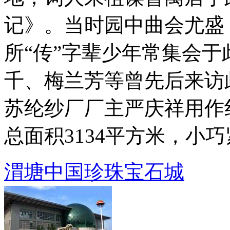
记》。当时园中曲会尤盛
所“传”字辈少年常集会
千、梅兰芳等曾先后来访此
苏纶纱厂厂主严庆祥用作
总面积3134平方米，小巧紧凑
渭塘中国珍珠宝石城