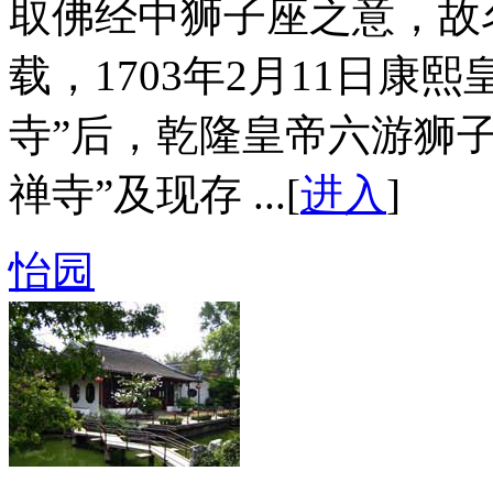
取佛经中狮子座之意，故名
载，1703年2月11日康
寺”后，乾隆皇帝六游狮子
禅寺”及现存 ...[
进入
]
怡园