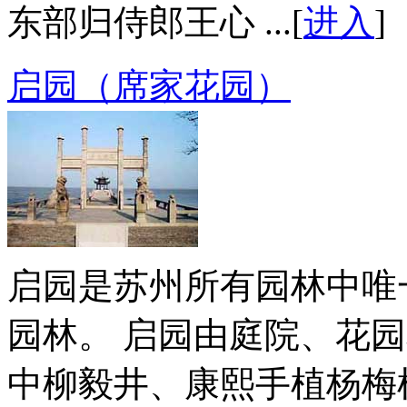
东部归侍郎王心 ...[
进入
]
启园（席家花园）
启园是苏州所有园林中唯
园林。 启园由庭院、花
中柳毅井、康熙手植杨梅树