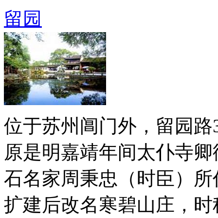
留园
位于苏州阊门外，留园路
原是明嘉靖年间太仆寺卿
石名家周秉忠（时臣）所
扩建后改名寒碧山庄，时