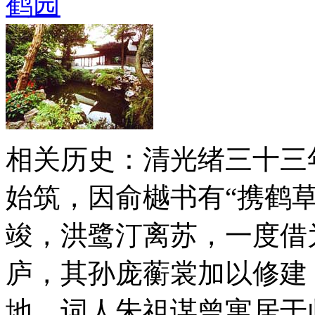
鹤园
相关历史：清光绪三十三年
始筑，因俞樾书有“携鹤草
竣，洪鹭汀离苏，一度借
庐，其孙庞蘅裳加以修建
地，词人朱祖谋曾寓居于此