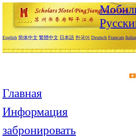
Мобиль
Русски
English
简体中文
繁體中文
日本語
한국어
Deutsch
Français
Itali
Главная
Информация
забронировать