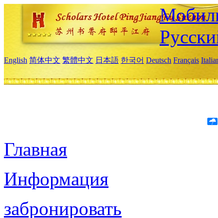
Мобиль
Русски
English
简体中文
繁體中文
日本語
한국어
Deutsch
Français
Itali
Главная
Информация
забронировать