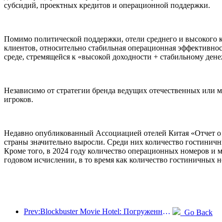
субсидий, проектных кредитов и операционной поддержки.
Помимо политической поддержки, отели среднего и высокого 
клиентов, относительно стабильная операционная эффективно
среде, стремящейся к «высокой доходности + стабильному ден
Независимо от стратегии бренда ведущих отечественных или м
игроков.
Недавно опубликованный Ассоциацией отелей Китая «Отчет о р
страны значительно выросли. Среди них количество гостиничны
Кроме того, в 2024 году количество операционных номеров и 
годовом исчислении, в то время как количество гостиничных н
Prev:Blockbuster Movie Hotel: Погруженный в путешествие света и тени, Blockbuster Movie Hotel определяет новый опыт путешествий
Go Back