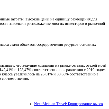
онные затраты, высокие цены на единицу размещения для
ность завоевали расположение многих инвесторов в рыночной
ласса стали объектом сосредоточения ресурсов основных
казывает, что ведущие компании на рынке сетевых отелей моей
142,41% и 128,47% соответственно по сравнению с 2019 годом.
 класса увеличилось на 26,01% и 30,66% соответственно в
% соответственно.
Next:Meituan Travel: Бронирование высокозвездочных отелей в уездах во время Праздника драконьих лодок очень популярно, причем основными клиентами становятся семьи с детьми