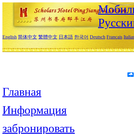
Мобиль
Русски
English
简体中文
繁體中文
日本語
한국어
Deutsch
Français
Itali
Главная
Информация
забронировать