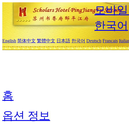
모바일
한국어
English
简体中文
繁體中文
日本語
한국어
Deutsch
Français
Itali
홈
옵션 정보