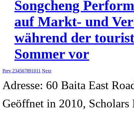
Songcheng Performin
auf Markt- und Ver
während der touris
Sommer vor
Prev
2
3
4
5
6
7
8
9
10
11
Next
Adresse: 60 Baita East Roa
Geöffnet in 2010, Scholars