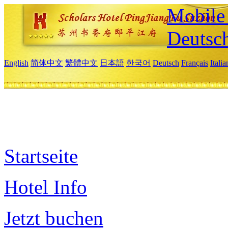
Mobile 
Deutsc
English
简体中文
繁體中文
日本語
한국어
Deutsch
Français
Itali
Startseite
Hotel Info
Jetzt buchen