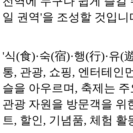
전역에 누구나 쉽게 즐길 
일 권역'을 조성할 것입니
'식(食)·숙(宿)·행(行)·유(
통, 관광, 쇼핑, 엔터테인
슬을 아우르며, 축제는 
관광 자원을 방문객을 위
트, 할인, 기념품, 체험 