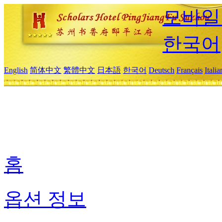
모바일
한국어
English
简体中文
繁體中文
日本語
한국어
Deutsch
Français
Itali
홈
옵션 정보