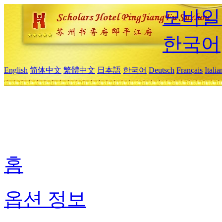
모바일
한국어
English
简体中文
繁體中文
日本語
한국어
Deutsch
Français
Itali
홈
옵션 정보