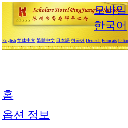
모바일
한국어
English
简体中文
繁體中文
日本語
한국어
Deutsch
Français
Itali
홈
옵션 정보