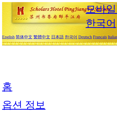
모바일
한국어
English
简体中文
繁體中文
日本語
한국어
Deutsch
Français
Itali
홈
옵션 정보