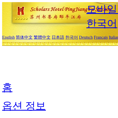
모바일
한국어
English
简体中文
繁體中文
日本語
한국어
Deutsch
Français
Itali
홈
옵션 정보