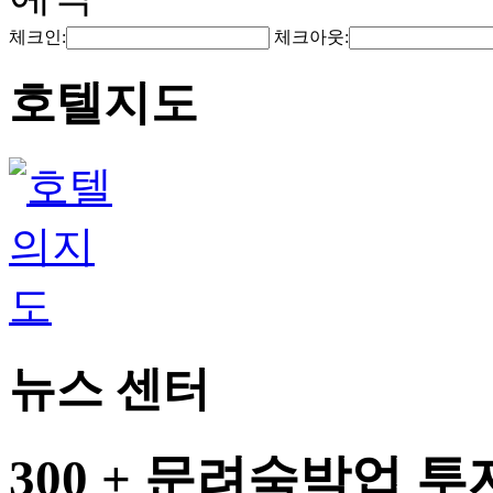
체크인:
체크아웃:
호텔지도
뉴스 센터
300 + 문려숙박업 