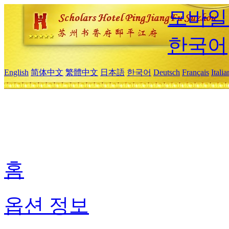
모바일
한국어
English
简体中文
繁體中文
日本語
한국어
Deutsch
Français
Itali
홈
옵션 정보