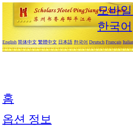
모바일
한국어
English
简体中文
繁體中文
日本語
한국어
Deutsch
Français
Itali
홈
옵션 정보