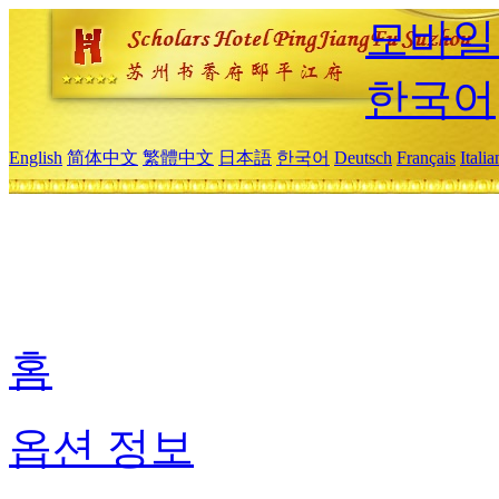
모바일
한국어
English
简体中文
繁體中文
日本語
한국어
Deutsch
Français
Itali
홈
옵션 정보