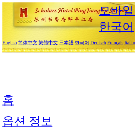
모바일
한국어
English
简体中文
繁體中文
日本語
한국어
Deutsch
Français
Itali
홈
옵션 정보