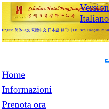
Version
Italiano
English
简体中文
繁體中文
日本語
한국어
Deutsch
Français
Itali
Home
Informazioni
Prenota ora