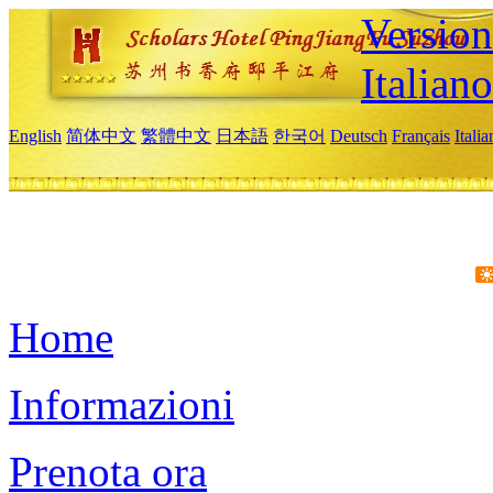
Version
Italiano
English
简体中文
繁體中文
日本語
한국어
Deutsch
Français
Itali
Home
Informazioni
Prenota ora