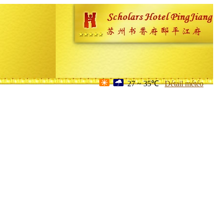
27 ~ 35℃
Détail météo