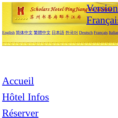
Versio
Françai
English
简体中文
繁體中文
日本語
한국어
Deutsch
Français
Itali
Accueil
Hôtel Infos
Réserver