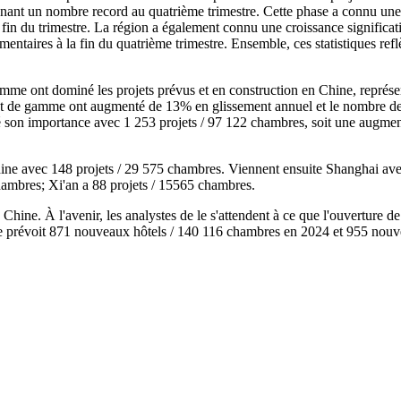
eignant un nombre record au quatrième trimestre. Cette phase a connu un
fin du trimestre. La région a également connu une croissance signific
taires à la fin du quatrième trimestre. Ensemble, ces statistiques refl
amme ont dominé les projets prévus et en construction en Chine, représ
haut de gamme ont augmenté de 13% en glissement annuel et le nombre 
 son importance avec 1 253 projets / 97 122 chambres, soit une augme
Chine avec 148 projets / 29 575 chambres. Viennent ensuite Shanghai a
hambres; Xi'an a 88 projets / 15565 chambres.
ine. À l'avenir, les analystes de le s'attendent à ce que l'ouverture de
 Le prévoit 871 nouveaux hôtels / 140 116 chambres en 2024 et 955 nou