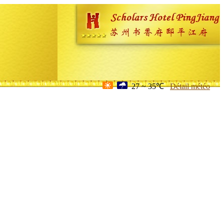
27 ~ 35℃
Détail météo