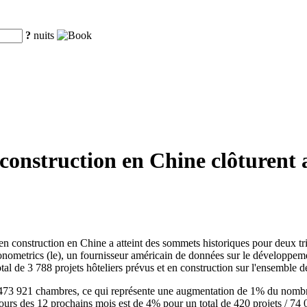
?
nuits
n construction en Chine clôturen
en construction en Chine a atteint des sommets historiques pour deux trim
onometrics (le), un fournisseur américain de données sur le développem
al de 3 788 projets hôteliers prévus et en construction sur l'ensemble 
 473 921 chambres, ce qui représente une augmentation de 1% du nombre 
cours des 12 prochains mois est de 4% pour un total de 420 projets / 74 0