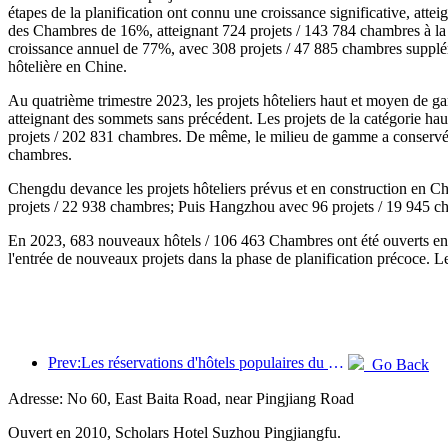
étapes de la planification ont connu une croissance significative, att
des Chambres de 16%, atteignant 724 projets / 143 784 chambres à la 
croissance annuel de 77%, avec 308 projets / 47 885 chambres supplémen
hôtelière en Chine.
Au quatrième trimestre 2023, les projets hôteliers haut et moyen de g
atteignant des sommets sans précédent. Les projets de la catégorie 
projets / 202 831 chambres. De même, le milieu de gamme a conservé
chambres.
Chengdu devance les projets hôteliers prévus et en construction en 
projets / 22 938 chambres; Puis Hangzhou avec 96 projets / 19 945 c
En 2023, 683 nouveaux hôtels / 106 463 Chambres ont été ouverts en Ch
l'entrée de nouveaux projets dans la phase de planification précoce.
Prev:Les réservations d'hôtels populaires du comté ont augmenté de plus de 120% d'une année sur l'autre quatre jours avant la fête du printemps
Go Back
Adresse: No 60, East Baita Road, near Pingjiang Road
Ouvert en 2010, Scholars Hotel Suzhou Pingjiangfu.