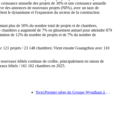
e croissance annuelle des projets de 30% et une croissance annuelle
ative des annonces de nouveaux projets (NPA), avec un taux de
ètent le dynamisme et l'expansion du secteur de la construction
entant plus de 50% du nombre total de projets et de chambres,
de chambres a augmenté de 7% en glissement annuel pour atteindre 879
ntation de 12% du nombre de projets et de 7% du nombre de
vec 121 projets / 23 148 chambres; Vient ensuite Guangzhou avec 110
 nouveaux hôtels continue de croître, principalement en raison de
veaux hôtels / 161 162 chambres en 2025.
Next:Premier siège du Groupe Wyndham à Guzhen, Wuzhou, Sichuan