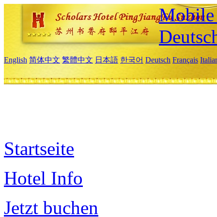
Mobile 
Deutsc
English
简体中文
繁體中文
日本語
한국어
Deutsch
Français
Itali
Startseite
Hotel Info
Jetzt buchen